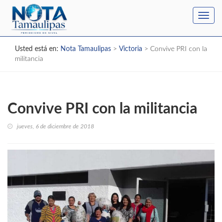
Toggl
navig
Usted está en:
Nota Tamaulipas
>
Victoria
>
Convive PRI con la
militancia
Convive PRI con la militancia
jueves, 6 de diciembre de 2018