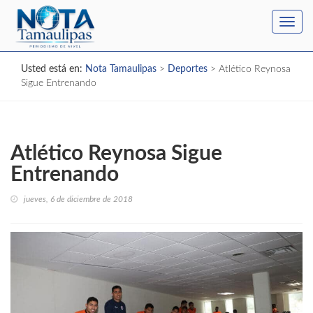
Toggl
navig
Usted está en:
Nota Tamaulipas
>
Deportes
>
Atlético Reynosa
Sigue Entrenando
Atlético Reynosa Sigue
Entrenando
jueves, 6 de diciembre de 2018