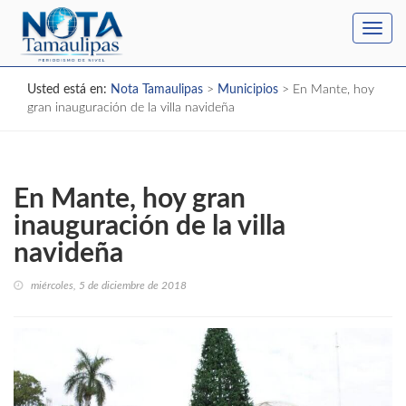
Toggl
navig
Usted está en:
Nota Tamaulipas
>
Municipios
>
En Mante, hoy
gran inauguración de la villa navideña
En Mante, hoy gran
inauguración de la villa
navideña
miércoles, 5 de diciembre de 2018