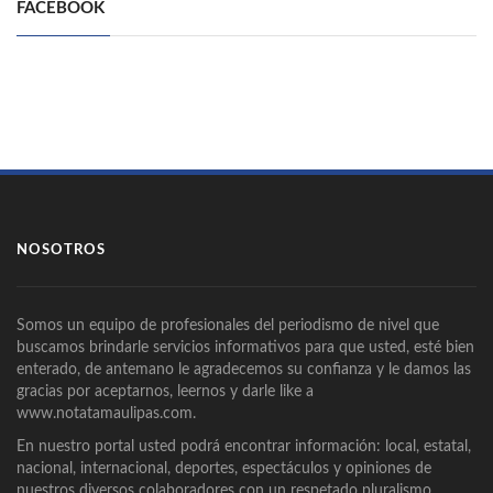
FACEBOOK
NOSOTROS
Somos un equipo de profesionales del periodismo de nivel que
buscamos brindarle servicios informativos para que usted, esté bien
enterado, de antemano le agradecemos su confianza y le damos las
gracias por aceptarnos, leernos y darle like a
www.notatamaulipas.com.
En nuestro portal usted podrá encontrar información: local, estatal,
nacional, internacional, deportes, espectáculos y opiniones de
nuestros diversos colaboradores con un respetado pluralismo.