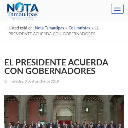
Toggl
navig
Usted está en:
Nota Tamaulipas
>
Columnistas
>
EL
PRESIDENTE ACUERDA CON GOBERNADORES
EL PRESIDENTE ACUERDA
CON GOBERNADORES
miércoles, 5 de diciembre de 2018