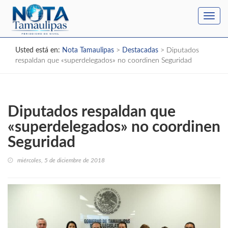
Toggl
navig
Usted está en:
Nota Tamaulipas
>
Destacadas
>
Diputados
respaldan que «superdelegados» no coordinen Seguridad
Diputados respaldan que
«superdelegados» no coordinen
Seguridad
miércoles, 5 de diciembre de 2018