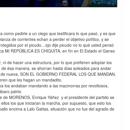
a como pedirle a un ciego que testificara lo que pasó, y es que
nza de corrientes echan a perder el objetivo político, y se
otegidos por el picudo…ojo dije picudo no lo qué usted pensó
blica MI REPÚBLICA ES CHIQUITA, en fín en El Estado el Ganso
ni de hacer una estructura, por lo que prefieren adoptar los
s, de ésa manera, se ahorran hasta días soleados para andar
traen de nueva, SON EL GOBIERNO FEDERAL LOS QUE MANDAN,
ieren que les hagan un mandadito.
 los andaban mandando a las mazmorras por revoltosos,
ábaro patrio.
te de MORENOS, Enrique Yáñez y el presidente del partido se
llos los que iniciaran la marcha, por supuesto, que esto los
llo encima a Lalo Gattas, situación que no fue del agrado de