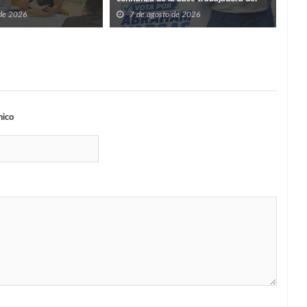
ISSSTE en Tamaulipas
7
 de 2026
7 de agosto de 2026
nico