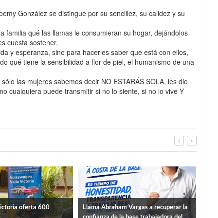
my González se distingue por su sencillez, su calidez y su
una familia qué las llamas le consumieran su hogar, dejándolos
les cuesta sostener.
mida y esperanza, sino para hacerles saber que está con ellos,
o qué tiene la sensibilidad a flor de piel, el humanismo de una
o sólo las mujeres sabemos decir NO ESTARÁS SOLA, les dio
 cualquiera puede transmitir si no lo siente, si no lo vive Y
For
ictoria oferta 600
Llama Abraham Vargas a recuperar la
infr
confianza de la base trabajadora del