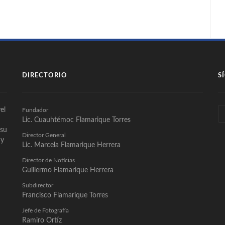
DIRECTORIO
S
el
Fundador
Lic. Cuauhtémoc Flamarique Torres
 su
Director General
 y
Lic. Marcela Flamarique Herrera
Director de Noticias
Guillermo Flamarique Herrera
Subdirector
Francisco Flamarique Torres
Jefe de Fotografía
Ramiro Ortíz