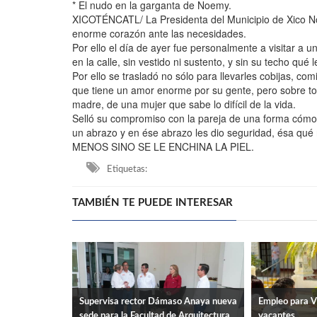
* El nudo en la garganta de Noemy.
XICOTÉNCATL/ La Presidenta del Municipio de Xico Noe
enorme corazón ante las necesidades.
Por ello el día de ayer fue personalmente a visitar a 
en la calle, sin vestido ni sustento, y sin su techo qué 
Por ello se trasladó no sólo para llevarles cobijas, co
que tiene un amor enorme por su gente, pero sobre tod
madre, de una mujer que sabe lo difícil de la vida.
Selló su compromiso con la pareja de una forma cóm
un abrazo y en ése abrazo les dio seguridad, ésa qué no
MENOS SINO SE LE ENCHINA LA PIEL.
Etiquetas:
TAMBIÉN TE PUEDE INTERESAR
Supervisa rector Dámaso Anaya nueva
Empleo para V
sede para la Facultad de Arquitectura
vacantes