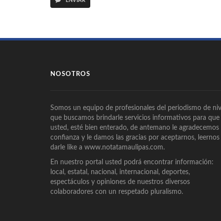
ENVIAR
NOSOTROS
Somos un equipo de profesionales del periodismo de niv
que buscamos brindarle servicios informativos para que
usted, esté bien enterado, de antemano le agradecemos
confianza y le damos las gracias por aceptarnos, leernos
darle like a www.notatamaulipas.com.
En nuestro portal usted podrá encontrar información:
local, estatal, nacional, internacional, deportes,
espectáculos y opiniones de nuestros diversos
colaboradores con un respetado pluralismo.