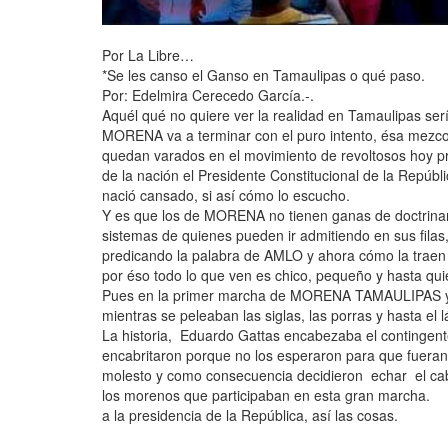
Por La Libre…
*Se les canso el Ganso en Tamaulipas o qué paso.
Por: Edelmira Cerecedo García.-.
Aquél qué no quiere ver la realidad en Tamaulipas serí
MORENA va a terminar con el puro intento, ésa mezcola
quedan varados en el movimiento de revoltosos hoy pr
de la nación el Presidente Constitucional de la Repú
nació cansado, si así cómo lo escucho.
Y es que los de MORENA no tienen ganas de doctrinar, 
sistemas de quienes pueden ir admitiendo en sus fila
predicando la palabra de AMLO y ahora cómo la 
por éso todo lo que ven es chico, pequeño y hasta qu
Pues en la primer marcha de MORENA TAMAULIPAS ya
mientras se peleaban las siglas, las porras y hasta el l
La historia, Eduardo Gattas encabezaba el contingen
encabritaron porque no los esperaron para que fueran e
molesto y como consecuencia decidieron echar el caba
los morenos que participaban en esta gran marcha.
a la presidencia de la República, así las cosas.