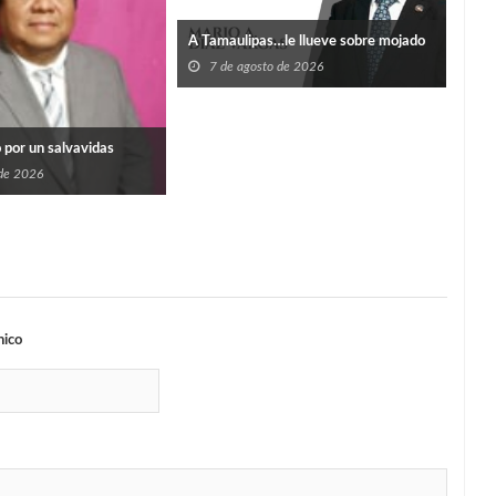
HAB
A Tamaulipas…le llueve sobre mojado
CAN
NE
7 de agosto de 2026
7
o por un salvavidas
 de 2026
nico