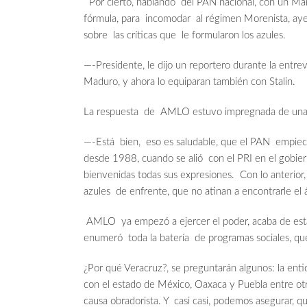
Por cierto, hablando del PAN nacional, con un Mar
fórmula, para incomodar al régimen Morenista, aye
sobre las críticas que le formularon los azules.
—-Presidente, le dijo un reportero durante la entre
Maduro, y ahora lo equiparan también con Stalin.
La respuesta de AMLO estuvo impregnada de una a
—-Está bien, eso es saludable, que el PAN empiece
desde 1988, cuando se alió con el PRI en el gobiern
bienvenidas todas sus expresiones. Con lo anterior
azules de enfrente, que no atinan a encontrarle el 
AMLO ya empezó a ejercer el poder, acaba de estar
enumeró toda la batería de programas sociales, qu
¿Por qué Veracruz?, se preguntarán algunos: la entid
con el estado de México, Oaxaca y Puebla entre otr
causa obradorista. Y casi casi, podemos asegurar, q