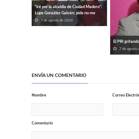
“iré por la alcaldía de Ciudad Madero”:
Lupe González Galván; pide no me
dejen solo.
7 de agosto de 2026
El PRI gritand
7 de agosto
ENVÍA UN COMENTARIO
Nombre
Correo Electró
Comentario