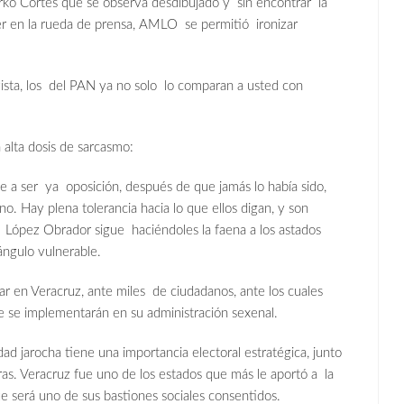
ko Cortés que se observa desdibujado y sin encontrar la
r en la rueda de prensa, AMLO se permitió ironizar
vista, los del PAN ya no solo lo comparan a usted con
lta dosis de sarcasmo:
 a ser ya oposición, después de que jamás lo había sido,
o. Hay plena tolerancia hacia lo que ellos digan, y son
, López Obrador sigue haciéndoles la faena a los astados
ángulo vulnerable.
 en Veracruz, ante miles de ciudadanos, ante los cuales
e se implementarán en su administración sexenal.
ad jarocha tiene una importancia electoral estratégica, junto
as. Veracruz fue uno de los estados que más le aportó a la
ue será uno de sus bastiones sociales consentidos.