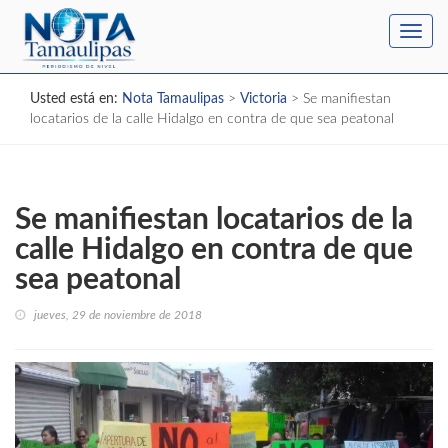
Toggl
navig
Usted está en:
Nota Tamaulipas
>
Victoria
>
Se manifiestan
locatarios de la calle Hidalgo en contra de que sea peatonal
Se manifiestan locatarios de la
calle Hidalgo en contra de que
sea peatonal
jueves, 29 de noviembre de 2018