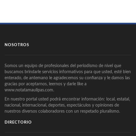
NOSOTROS
Somos un equipo de profesionales del periodismo de nivel que
buscamos brindarle servicios informativos para que usted, esté bien
enterado, de antemano le agradecemos su confianza y le damos las
gracias por aceptarnos, leernos y darle like a
www.notatamaulipas.com.
En nuestro portal usted podrá encontrar información: local, estatal,
nacional, internacional, deportes, espectáculos y opiniones de
nuestros diversos colaboradores con un respetado pluralismo.
DIRECTORIO