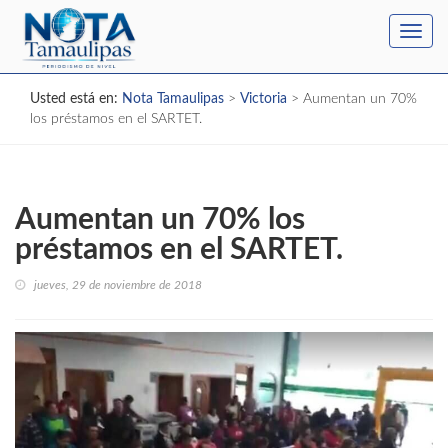
Toggl
navig
Usted está en:
Nota Tamaulipas
>
Victoria
>
Aumentan un 70%
los préstamos en el SARTET.
Aumentan un 70% los
préstamos en el SARTET.
jueves, 29 de noviembre de 2018