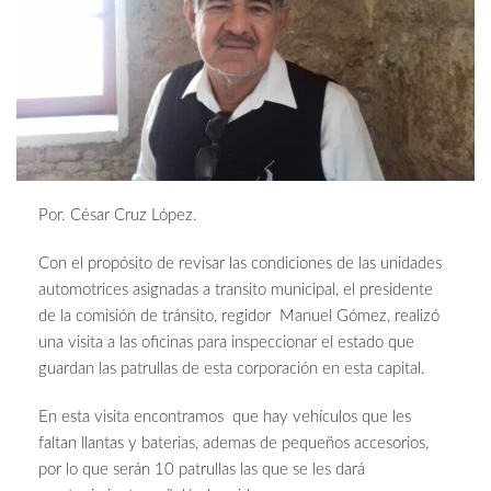
Por. César Cruz López.
Con el propósito de revisar las condiciones de las unidades
automotrices asignadas a transito municipal, el presidente
de la comisión de tránsito, regidor Manuel Gómez, realizó
una visita a las oficinas para inspeccionar el estado que
guardan las patrullas de esta corporación en esta capital.
En esta visita encontramos que hay vehículos que les
faltan llantas y baterias, ademas de pequeños accesorios,
por lo que serán 10 patrullas las que se les dará