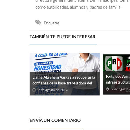
directora general del Sistema DIF Tamaulipas; Omar
como autoridades, alumnos y padres de familia.
Etiquetas:
TAMBIÉN TE PUEDE INTERESAR
Fortalece Arm
Llama Abraham Vargas a recuperar la
infraestructur
confianza de la base trabajadora del
ISSSTE en Tamaulipas
7 de agosto
7 de agosto de 2026
ENVÍA UN COMENTARIO