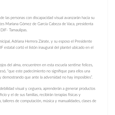
as personas con discapacidad visual avanzarán hacia su
artes Mariana Gómez de García Cabeza de Vaca, presidenta
 -DIF- Tamaulipas.
icipal, Adriana Herrera Zárate, y su esposo el Presidente
F estatal cortó el listón inaugural del plantel ubicado en el
os del alma, encuentren en esta escuela sentirse felices,
esó, “que este padecimiento no signifique para ellos una
 y demostrando que ante la adversidad no hay imposibles”.
n debilidad visual y ceguera, aprenderán a generar productos
io y el de sus familias, recibirán terapias físicas y
ón, talleres de computación, música y manualidades, clases de