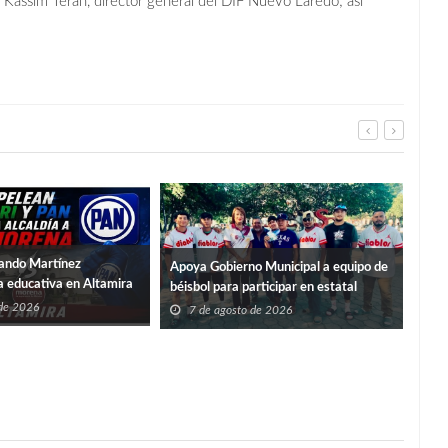
 Kassim Terán, director general del DIF Nuevo Laredo; así
ando Martínez
Apoya Gobierno Municipal a equipo de
a educativa en Altamira
Ent
béisbol para participar en estatal
Sume
 de 2026
7 de agosto de 2026
Verg
7