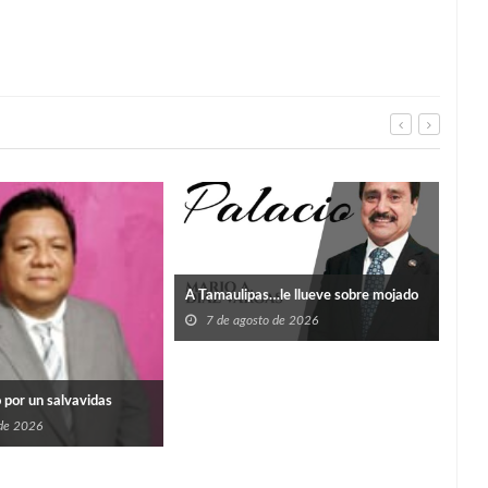
HAB
A Tamaulipas…le llueve sobre mojado
CAN
NE
7 de agosto de 2026
7
o por un salvavidas
 de 2026