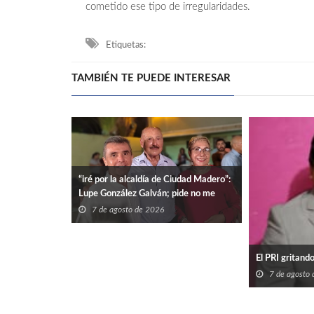
cometido ese tipo de irregularidades.
Etiquetas:
TAMBIÉN TE PUEDE INTERESAR
“iré por la alcaldía de Ciudad Madero”:
Lupe González Galván; pide no me
dejen solo.
7 de agosto de 2026
El PRI gritand
7 de agosto