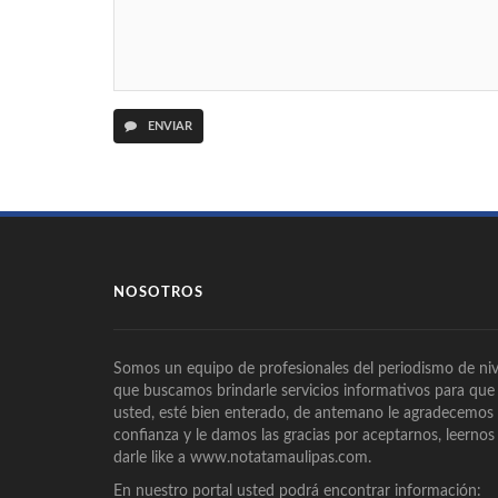
ENVIAR
NOSOTROS
Somos un equipo de profesionales del periodismo de niv
que buscamos brindarle servicios informativos para que
usted, esté bien enterado, de antemano le agradecemos
confianza y le damos las gracias por aceptarnos, leernos
darle like a www.notatamaulipas.com.
En nuestro portal usted podrá encontrar información: