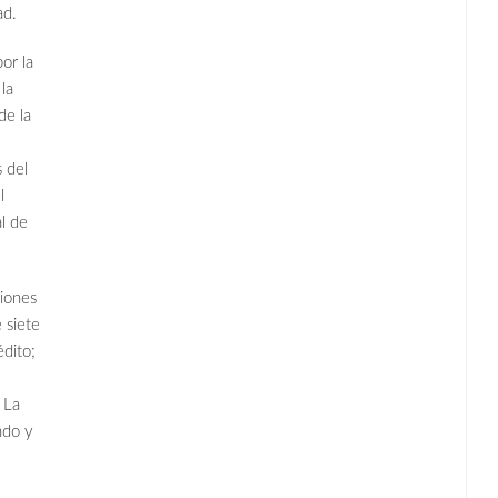
ad.
or la
la
de la
s del
l
l de
ciones
 siete
édito;
 La
ndo y