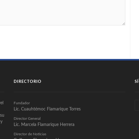
DIRECTORIO
S
el
Fundador
Lic. Cuauhtémoc Flamarique Torres
 su
Director General
 y
Lic. Marcela Flamarique Herrera
Director de Noticias