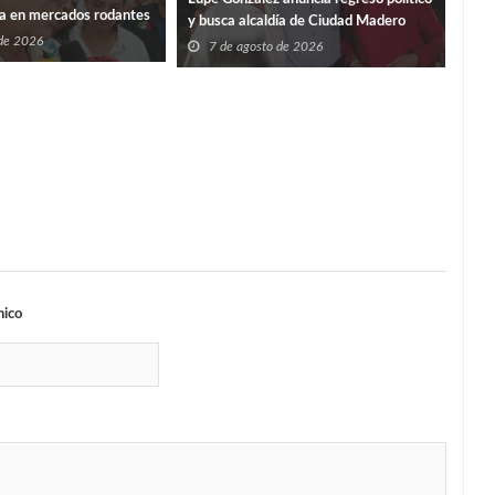
ia en mercados rodantes
ISS
y busca alcaldía de Ciudad Madero
 de 2026
7
7 de agosto de 2026
nico