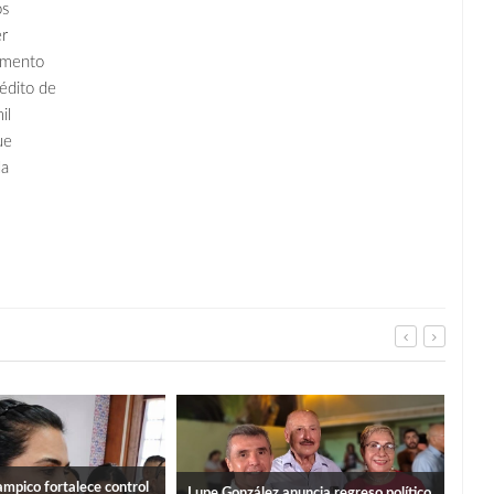
os
er
omento
rédito de
il
ue
la
mpico fortalece control
“PO
Lupe González anuncia regreso político