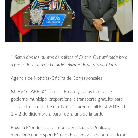
*.-Serán dos los puntos de salidas al Centro Cultural cada hora
a partir de la una de la tarde: Plaza Hidalgo y Smart La Fe.-
Agencia de Noticias-Oficina de Corresponsales
NUEVO LAREDO, Tam. — En apoyo a las familias, el
gobierno municipal proporcionará transporte gratuito para
que asistan a divertirse al Nuevo Laredo Grill Fest 2018, el
1 y 2 de diciembre a partir de la una de la tarde.
Roxana Mendoza, directora de Relaciones Públicas,
mencionó que dispondrán de dos camiones para trasladar a