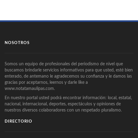
NOSOTROS
Somos un equipo de profesionales del periodismo de nivel que
buscamos brindarle servicios informativos para que usted, esté bien
enterado, de antemano le agradecemos su confianza y le damos las
gracias por aceptarnos, leernos y darle like a
www.notatamaulipas.com.
En nuestro portal usted podrá encontrar información: local, estatal,
nacional, internacional, deportes, espectáculos y opiniones de
nuestros diversos colaboradores con un respetado pluralismo.
DIRECTORIO