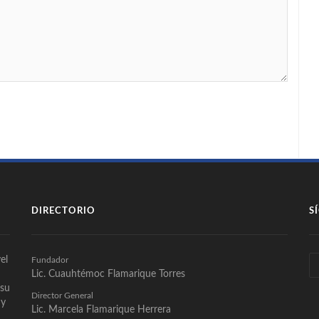
DIRECTORIO
S
el
Fundador
Lic. Cuauhtémoc Flamarique Torres
 su
Director General
 y
Lic. Marcela Flamarique Herrera