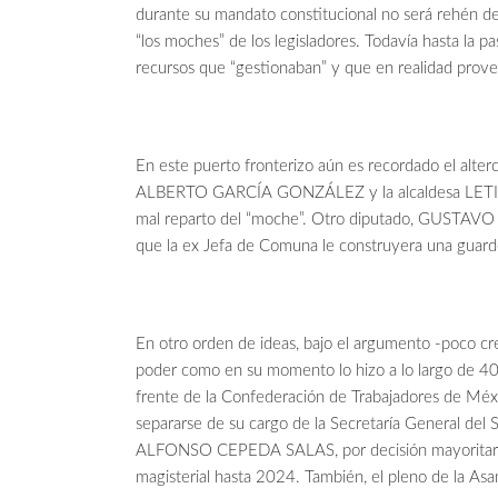
durante su mandato constitucional no será rehén de
“los moches” de los legisladores. Todavía hasta la p
recursos que “gestionaban” y que en realidad proven
En este puerto fronterizo aún es recordado el alt
ALBERTO GARCÍA GONZÁLEZ y la alcaldesa LETICI
mal reparto del “moche”. Otro diputado, GUSTA
que la ex Jefa de Comuna le construyera una guarde
En otro orden de ideas, bajo el argumento -poco creí
poder como en su momento lo hizo a lo largo d
frente de la Confederación de Trabajadores de Mé
separarse de su cargo de la Secretaría General del 
ALFONSO CEPEDA SALAS, por decisión mayoritaria en
magisterial hasta 2024. También, el pleno de la Asam