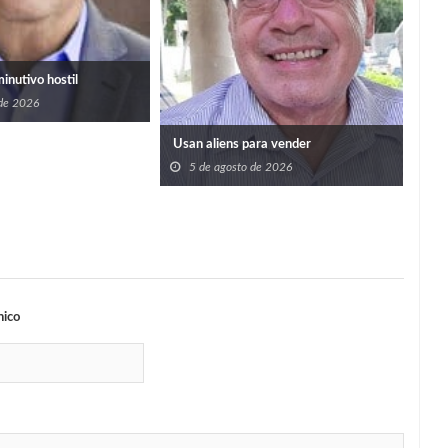
bene
5
san
minutivo hostil
 de 2026
Usan aliens para vender
5 de agosto de 2026
nico