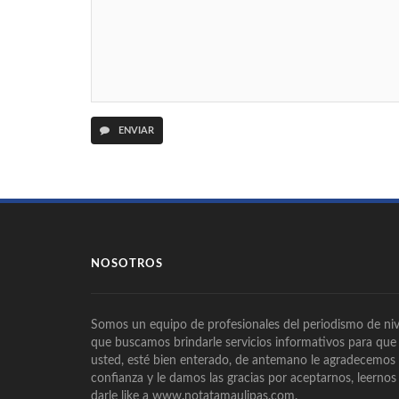
ENVIAR
NOSOTROS
Somos un equipo de profesionales del periodismo de niv
que buscamos brindarle servicios informativos para que
usted, esté bien enterado, de antemano le agradecemos
confianza y le damos las gracias por aceptarnos, leernos
darle like a www.notatamaulipas.com.