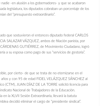
 nadie -en alusión a los gobernadores- y que se acabaron
asada legislatura, los diputados cobraban un porcentaje de los
ían del “presupuesto extraordinario”.
ercado que sostuvieron el entonces diputado federal CARLOS
A SALAZAR VÁZQUEZ, ambos de filiación panista, por
VO CÁRDENAS GUTIÉRREZ, de Movimiento Ciudadano, logró
ría a su esposa como pago de sus “servicios de gestoría”.
ble, por cierto- de que se trata de no eternizarse en el
e 40 años y con 95 de edad FIDEL VELÁZQUEZ SÁNCHEZ al
xico (CTM), JUAN DÍAZ DE LA TORRE solicitó licencia para
Sindicato Nacional de Trabajadores de la Educación.
 la XLVII Sesión Extraordinaria, llevará la batuta
blea decidió eliminar el cargo de “presidente sindical”.