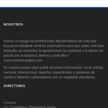
NOSOTROS
Somos un equipo de profesionales del periodismo de nivel que
buscamos brindarle servicios informativos para que usted, esté bien
enterado, de antemano le agradecemos su confianza y le damos las
gracias por aceptarnos, leernos y darle like a
www.notatamaulipas.com.
En nuestro portal usted podrá encontrar información: local, estatal,
nacional, internacional, deportes, espectáculos y opiniones de
nuestros diversos colaboradores con un respetado pluralismo.
DIRECTORIO
Fundador
Lic. Cuauhtémoc Flamarique Torres