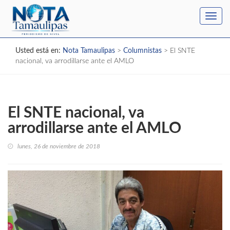
Toggl
navig
Usted está en:
Nota Tamaulipas
>
Columnistas
>
El SNTE
nacional, va arrodillarse ante el AMLO
El SNTE nacional, va
arrodillarse ante el AMLO
lunes, 26 de noviembre de 2018