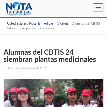
Toggl
navig
Usted está en:
Nota Tamaulipas
>
Victoria
>
Alumnas del CBTIS
24 siembran plantas medicinales
Alumnas del CBTIS 24
siembran plantas medicinales
lunes, 26 de noviembre de 2018