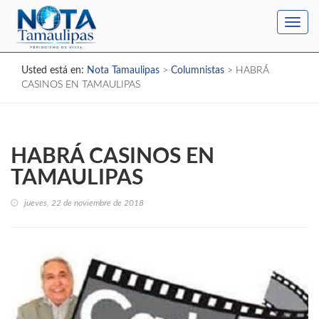
Toggl
navig
Usted está en:
Nota Tamaulipas
>
Columnistas
>
HABRÁ
CASINOS EN TAMAULIPAS
HABRÁ CASINOS EN
TAMAULIPAS
jueves, 22 de noviembre de 2018