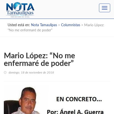
Toggl
navig
Usted está en:
Nota Tamaulipas
>
Columnistas
>
Mario López:
“No me enfermaré de poder”
Mario López: “No me
enfermaré de poder”
domingo, 18 de noviembre de 2018