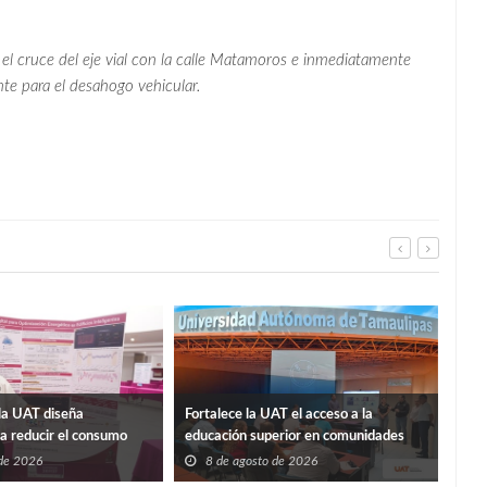
n el cruce del eje vial con la calle Matamoros e inmediatamente
nte para el desahogo vehicular.
La p
la UAT diseña
Fortalece la UAT el acceso a la
Sosa
ra reducir el consumo
educación superior en comunidades
8
ificios
 de 2026
8 de agosto de 2026