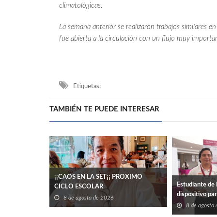
climatológicas.
La semana anterior se realizaron trabajos similares e
fue abierta a la circulación con un flujo muy importa
Etiquetas:
TAMBIÉN TE PUEDE INTERESAR
¡¡CAOS EN LA SET¡¡ PROXIMO
Estudiante de 
CICLO ESCOLAR
dispositivo pa
8 de agosto de 2026
eléctrico en ed
8 de agosto