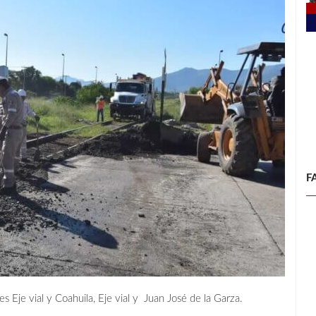
F
les Eje vial y Coahuila, Eje vial y Juan José de la Garza.