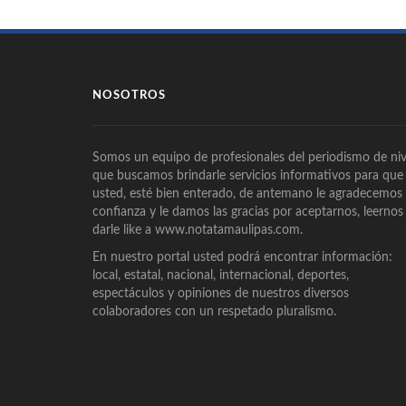
NOSOTROS
Somos un equipo de profesionales del periodismo de niv
que buscamos brindarle servicios informativos para que
usted, esté bien enterado, de antemano le agradecemos
confianza y le damos las gracias por aceptarnos, leernos
darle like a www.notatamaulipas.com.
En nuestro portal usted podrá encontrar información:
local, estatal, nacional, internacional, deportes,
espectáculos y opiniones de nuestros diversos
colaboradores con un respetado pluralismo.