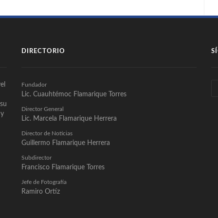
DIRECTORIO
S
el
Fundador
Lic. Cuauhtémoc Flamarique Torres
 su
Director General
 y
Lic. Marcela Flamarique Herrera
Director de Noticias
Guillermo Flamarique Herrera
Subdirector
Francisco Flamarique Torres
Jefe de Fotografía
Ramiro Ortíz