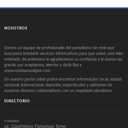
NOSOTROS
Somos un equipo de profesionales del periodismo de nivel que
buscamos brindarle servicios informativos para que usted, esté bien
enterado, de antemano le agradecemos su confianza y le damos las
gracias por aceptarnos, leernos y darle like a
www.notatamaulipas.com.
En nuestro portal usted podrá encontrar información: local, estatal,
nacional, internacional, deportes, espectáculos y opiniones de
nuestros diversos colaboradores con un respetado pluralismo.
DIRECTORIO
Fundador
Lic. Cuauhtémoc Flamarique Torres