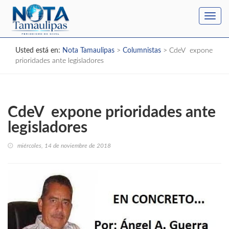
Toggl
navig
Usted está en:
Nota Tamaulipas
>
Columnistas
>
CdeV expone
prioridades ante legisladores
CdeV expone prioridades ante
legisladores
miércoles, 14 de noviembre de 2018