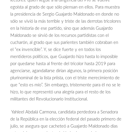
lectores: quien llegue a la dirigencia del PRI se vuelve
egoísta al grado de que sólo piensan en ellos. Para muestra
la presidencia de Sergio Guajardo Maldonado en donde no
sólo se vivió la más terrible y triste de las derrotas tricolores
en la historia de ese partido, sino que además Guajardo
Maldonado se sirvió de los recursos partidistas con el
cucharón, al grado que sus parientes también cobraban en
el “ex invencible”. Y, se dice fuerte y en todos los
mentideros políticos, que Guajardo hizo hasta lo imposible
por quedarse hasta al frente del tricolor hasta 2019 para
agenciarse, agandallarse dirían algunos, la primera posición
plurinominal de la lista priísta, con el triste merecimiento de
que “esto es mío”. Sin embargo, tristemente para él no se le
hizo, lo que representó una alegría para el resto de los
militantes del Revolucionario Institucional.
Yahleel Abdalá Carmona, candidata perdedora a Senadora
de la República en la elección federal del pasado primero de
julio, se asegura que cacheteó a Guajardo Maldonado días