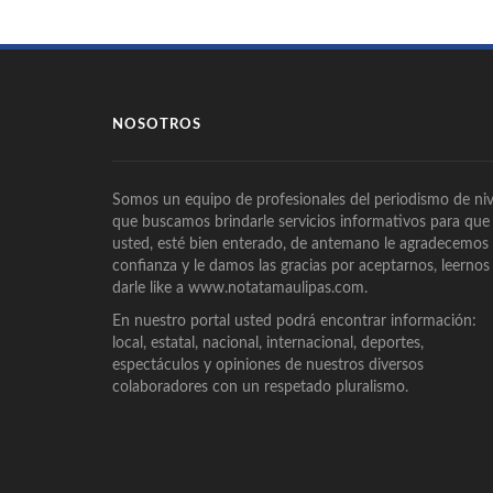
NOSOTROS
Somos un equipo de profesionales del periodismo de niv
que buscamos brindarle servicios informativos para que
usted, esté bien enterado, de antemano le agradecemos
confianza y le damos las gracias por aceptarnos, leernos
darle like a www.notatamaulipas.com.
En nuestro portal usted podrá encontrar información:
local, estatal, nacional, internacional, deportes,
espectáculos y opiniones de nuestros diversos
colaboradores con un respetado pluralismo.