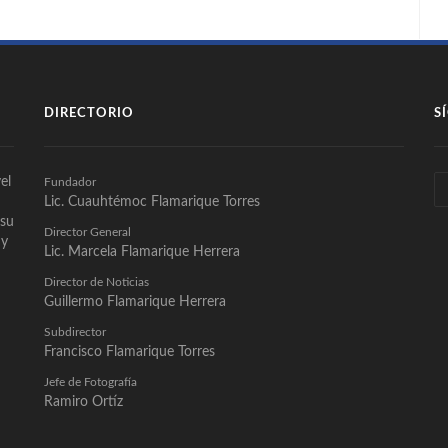
DIRECTORIO
S
el
Fundador
Lic. Cuauhtémoc Flamarique Torres
 su
Director General
 y
Lic. Marcela Flamarique Herrera
Director de Noticias
Guillermo Flamarique Herrera
Subdirector
Francisco Flamarique Torres
Jefe de Fotografía
Ramiro Ortíz