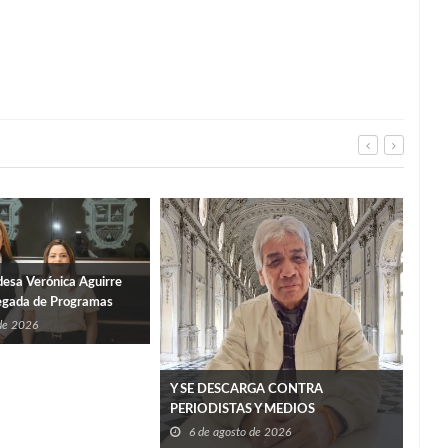
desa Verónica Aguirre
egada de Programas
Tamaulipas
 de 2026
Pide
Y SE DESCARGA CONTRA
Infa
PERIODISTAS Y MEDIOS
6
6 de agosto de 2026