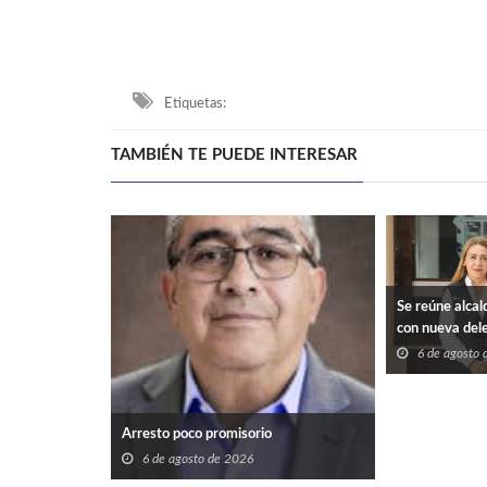
Etiquetas:
TAMBIÉN TE PUEDE INTERESAR
Se reúne alcal
con nueva del
Federales en 
6 de agosto
Arresto poco promisorio
6 de agosto de 2026