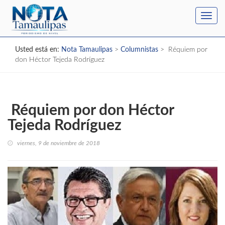
Toggl
navig
Usted está en:
Nota Tamaulipas
>
Columnistas
>
Réquiem por
don Héctor Tejeda Rodríguez
Réquiem por don Héctor
Tejeda Rodríguez
viernes, 9 de noviembre de 2018