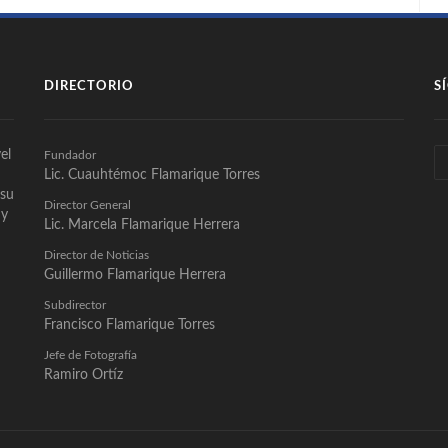
DIRECTORIO
S
el
Fundador
Lic. Cuauhtémoc Flamarique Torres
 su
Director General
 y
Lic. Marcela Flamarique Herrera
Director de Noticias
Guillermo Flamarique Herrera
Subdirector
Francisco Flamarique Torres
Jefe de Fotografía
Ramiro Ortíz