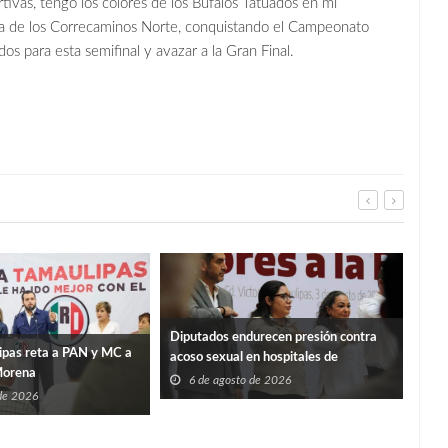
ivas, tengo los colores de los Bufalos Tatuados en mi
iva de los Correcaminos Norte, conquistando el Campeonato
s para esta semifinal y avazar a la Gran Final.
Diputados endurecen presión contra
IET
ipas reta a PAN y MC a
acoso sexual en hospitales de
repa
Morena
Tamaulipas
6 de agosto de 2026
6
 de 2026