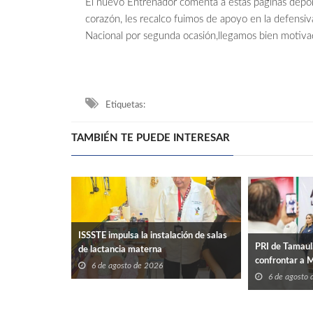
El nuevo Entrenador comenta a estas paginas deport
corazón, les recalco fuimos de apoyo en la defens
Nacional por segunda ocasión,llegamos bien motivado
Etiquetas:
TAMBIÉN TE PUEDE INTERESAR
ISSSTE impulsa la instalación de salas
PRI de Tamaul
de lactancia materna
confrontar a 
6 de agosto de 2026
6 de agosto