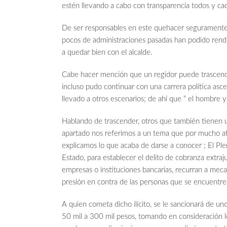
estén llevando a cabo con transparencia todos y cad
De ser responsables en este quehacer seguramente 
pocos de administraciones pasadas han podido rend
a quedar bien con el alcalde.
Cabe hacer mención que un regidor puede trasc
incluso pudo continuar con una carrera política asce
llevado a otros escenarios; de ahí que “ el homb
Hablando de trascender, otros que también tienen un
apartado nos referimos a un tema que por mucho af
explicamos lo que acaba de darse a conocer ; El Pl
Estado, para establecer el delito de cobranza extraju
empresas o instituciones bancarias, recurran a mec
presión en contra de las personas que se encuentr
A quien cometa dicho ilícito, se le sancionará de u
50 mil a 300 mil pesos, tomando en consideración lo e