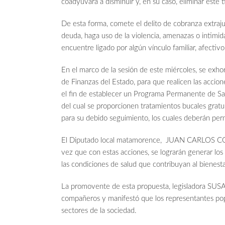
coadyuvara a disminuir y, en su caso, eliminar este 
De esta forma, comete el delito de cobranza extrajudi
deuda, haga uso de la violencia, amenazas o intimid
encuentre ligado por algún vínculo familiar, afecti
En el marco de la sesión de este miércoles, se exhor
de Finanzas del Estado, para que realicen las accione
el fin de establecer un Programa Permanente de Salu
del cual se proporcionen tratamientos bucales gratui
para su debido seguimiento, los cuales deberán per
El Diputado local matamorence, JUAN CARLOS CO
vez que con estas acciones, se lograrán generar los
las condiciones de salud que contribuyan al bienestar
La promovente de esta propuesta, legisladora S
compañeros y manifestó que los representantes popu
sectores de la sociedad.