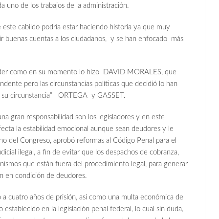
a uno de los trabajos de la administración.
este cabildo podría estar haciendo historia ya que muy
ir buenas cuentas a los ciudadanos, y se han enfocado más
ender como en su momento lo hizo DAVID MORALES, que
ndente pero las circunstancias políticas que decidió lo han
re y su circunstancia” ORTEGA y GASSET.
a gran responsabilidad son los legisladores y en este
ecta la estabilidad emocional aunque sean deudores y le
eno del Congreso, aprobó reformas al Código Penal para el
dicial ilegal, a fin de evitar que los despachos de cobranza,
anismos que están fuera del procedimiento legal, para generar
en en condición de deudores.
no a cuatro años de prisión, así como una multa económica de
stablecido en la legislación penal federal, lo cual sin duda,