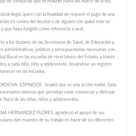
tipo de conductas que se realizan fuera del marco de la ley.
cial ilegal, quien con la finalidad de requerir el pago de una
ación en contra del deudor o de alguien con quien éste se
vo o que haya fungido como referencia o aval.
tó a los titulares de las Secretarías de Salud, de Educación y
s administrativas, jurídicas y presupuestarias necesarias, con
d Bucal en las escuelas de nivel básico del Estado, a través
tos a cada niña, niño y adolescente, llevándose un registro
manecer en las escuelas.
RDOVA ESPINOZA , resaltó que es una acción loable, toda
 escenarios idóneos que permitan crear, conservar y disfrutar
 físico de las niñas, niños y adolescentes.
USANA HERNANDEZ FLORES, agradeció el apoyo de sus
lares dan muestra de su trabajo en favor de los diferentes