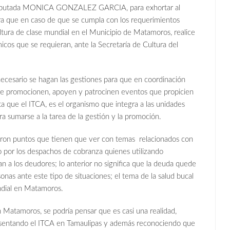
 Diputada MONICA GONZALEZ GARCIA, para exhortar al
para que en caso de que se cumpla con los requerimientos
ltura de clase mundial en el Municipio de Matamoros, realice
icos que se requieran, ante la Secretaría de Cultura del
necesario se hagan las gestiones para que en coordinación
s se promocionen, apoyen y patrocinen eventos que propicien
ta que el ITCA, es el organismo que integra a las unidades
a sumarse a la tarea de la gestión y la promoción.
ron puntos que tienen que ver con temas relacionados con
o por los despachos de cobranza quienes utilizando
a los deudores; lo anterior no significa que la deuda quede
sonas ante este tipo de situaciones; el tema de la salud bucal
ndial en Matamoros.
n Matamoros, se podría pensar que es casi una realidad,
sentando el ITCA en Tamaulipas y además reconociendo que