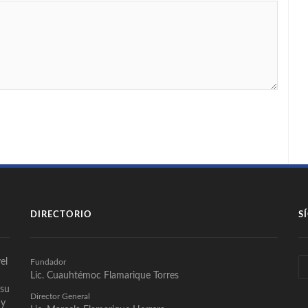
DIRECTORIO
S
el
Fundador
Lic. Cuauhtémoc Flamarique Torres
 su
Director General
 y