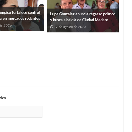
mpico fortalece control
“PO
Lupe González anuncia regreso político
ia en mercados rodantes
ISS
y busca alcaldía de Ciudad Madero
 de 2026
7
7 de agosto de 2026
nico