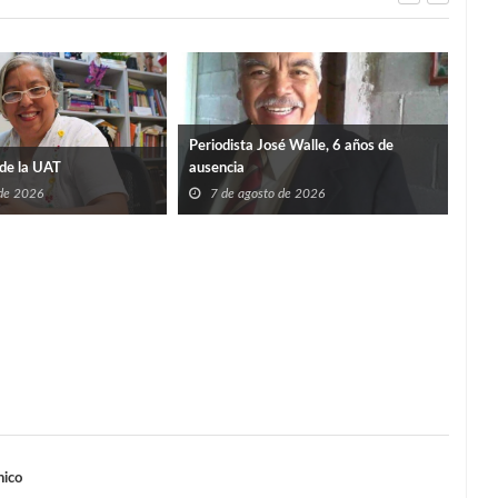
Periodista José Walle, 6 años de
de la UAT
ausencia
 de 2026
7 de agosto de 2026
TIE
SÚP
7
nico