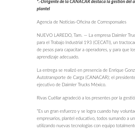
*.-Dirigente de la CANACAR destaca la gestión del a
plantel
Agencia de Noticias-Oficina de Corresponsales
NUEVO LAREDO, Tam. — La empresa Daimler Truck
para el Trabajo Industrial 193 (CECATI), un tracto
de pesos para capacitar a operadores, y para que los
aprendizaje adecuado.
La entrega se realizó en presencia de Enrique Gon
Autotransporte de Carga (CANACAR); el presidente m
ejecutivo de Daimler Trucks México.
Rivas Cuéllar agradeció a los presentes por la gest
“Es un gran esfuerzo y se logra cuando hay voluntad
empresarios, plantel educativo, todos sumando a un 
utilizando nuevas tecnologías con equipo totalmente