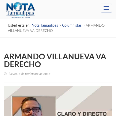
Toggl
navig
Usted está en:
Nota Tamaulipas
>
Columnistas
>
ARMANDO
VILLANUEVA VA DERECHO
ARMANDO VILLANUEVA VA
DERECHO
jueves, 8 de noviembre de 2018