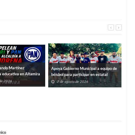
ando Martínez
Apoya Gobierno Municipal a equipo de
a educativa en Altamira
Ent
béisbol para participar en estatal
Sume
 de 2026
7 de agosto de 2026
Verg
7
nico