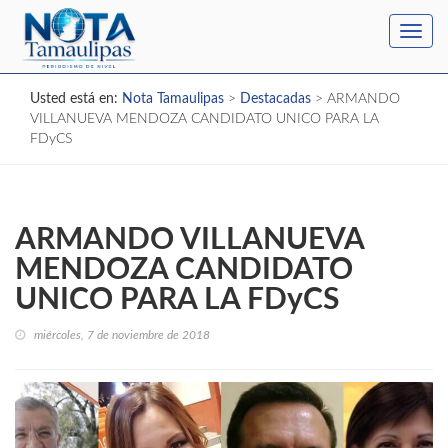
Toggl
navig
Usted está en:
Nota Tamaulipas
>
Destacadas
>
ARMANDO
VILLANUEVA MENDOZA CANDIDATO UNICO PARA LA
FDyCS
ARMANDO VILLANUEVA
MENDOZA CANDIDATO
UNICO PARA LA FDyCS
miércoles, 7 de noviembre de 2018