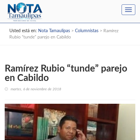
Toggl
navig
Usted está en:
Nota Tamaulipas
>
Columnistas
>
Ramírez
Rubio “tunde” parejo en Cabildo
Ramírez Rubio “tunde” parejo
en Cabildo
martes, 6 de noviembre de 2018