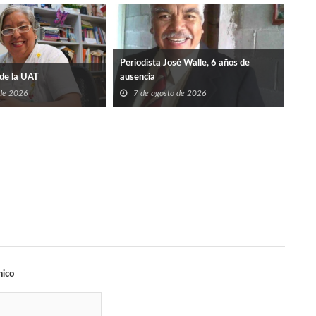
Periodista José Walle, 6 años de
de la UAT
ausencia
 de 2026
7 de agosto de 2026
TIE
SÚP
7
nico