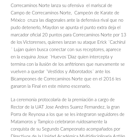
Correcaminos Norte lanza su ofensiva el mariscal de
Campo de Correcaminos Norte, Campeón de Karate de
México cruza las diagonales ante la defensiva rival que no
pudo detenerlo, Maydon se apunta el punto extra deja el
marcador oficial 20 puntos para Correcaminos Norte por 13
de los Victorenses, quienes lanzan su ataque Erick ´Cachirul
´ Lujan quien busca conectar con sus receptores, aparece
en la esquina Josue ´Huevos´Diaz quien intercepta y
termina con la ilusión de los anfitriones que nuevamente se
vuelven a quedar ´Vestidos y Alborotados´ ante los
Bicampeones de Correcaminos Norte que en el 2016 les
ganaron la Final en este mismo escenario.
La ceremonia protocolaria de la premiación a cargo de
Rector de la UAT Jose Andres Suarez Fernandez, la gran
Porra de Reynosa a los que se les integraron seguidores de
Matamoros y Tampico celebraron ruidosamente la
conquista de su Segundo Campeonato acompañados por
Directivos de la Unidad Académica Multidisciplinaria Aztlán