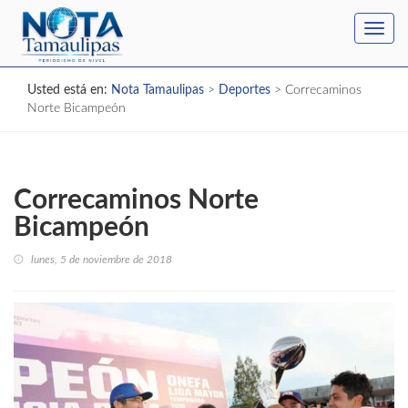
Toggl
navig
Usted está en:
Nota Tamaulipas
>
Deportes
>
Correcaminos
Norte Bicampeón
Correcaminos Norte
Bicampeón
lunes, 5 de noviembre de 2018