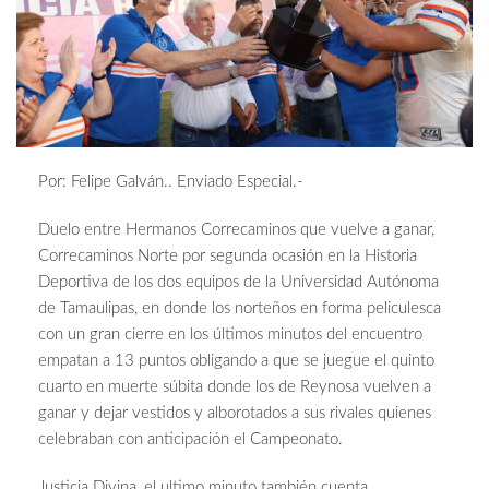
Por: Felipe Galván.. Enviado Especial.-
Duelo entre Hermanos Correcaminos que vuelve a ganar,
Correcaminos Norte por segunda ocasión en la Historia
Deportiva de los dos equipos de la Universidad Autónoma
de Tamaulipas, en donde los norteños en forma peliculesca
con un gran cierre en los últimos minutos del encuentro
empatan a 13 puntos obligando a que se juegue el quinto
cuarto en muerte súbita donde los de Reynosa vuelven a
ganar y dejar vestidos y alborotados a sus rivales quienes
celebraban con anticipación el Campeonato.
Justicia Divina, el ultimo minuto también cuenta,