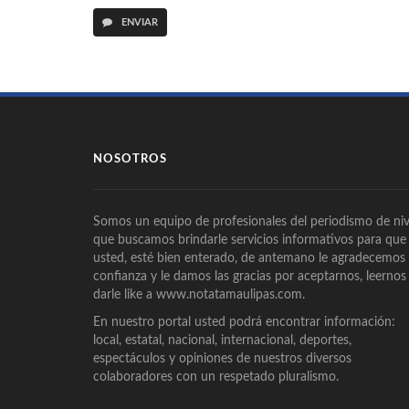
ENVIAR
NOSOTROS
Somos un equipo de profesionales del periodismo de niv
que buscamos brindarle servicios informativos para que
usted, esté bien enterado, de antemano le agradecemos
confianza y le damos las gracias por aceptarnos, leernos
darle like a www.notatamaulipas.com.
En nuestro portal usted podrá encontrar información:
local, estatal, nacional, internacional, deportes,
espectáculos y opiniones de nuestros diversos
colaboradores con un respetado pluralismo.