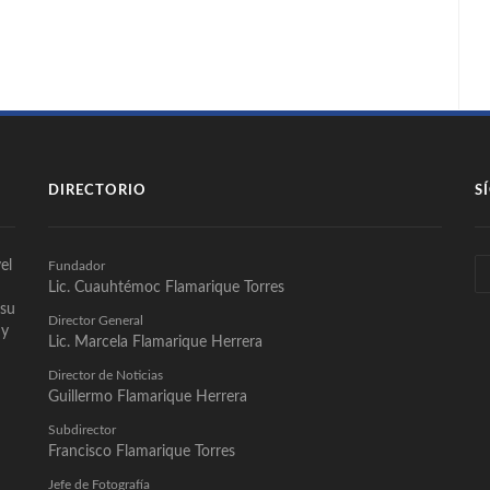
DIRECTORIO
S
el
Fundador
Lic. Cuauhtémoc Flamarique Torres
 su
Director General
 y
Lic. Marcela Flamarique Herrera
Director de Noticias
Guillermo Flamarique Herrera
Subdirector
Francisco Flamarique Torres
Jefe de Fotografía