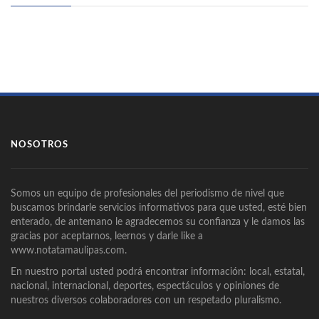
NOSOTROS
Somos un equipo de profesionales del periodismo de nivel que
buscamos brindarle servicios informativos para que usted, esté bien
enterado, de antemano le agradecemos su confianza y le damos las
gracias por aceptarnos, leernos y darle like a
www.notatamaulipas.com.
En nuestro portal usted podrá encontrar información: local, estatal,
nacional, internacional, deportes, espectáculos y opiniones de
nuestros diversos colaboradores con un respetado pluralismo.