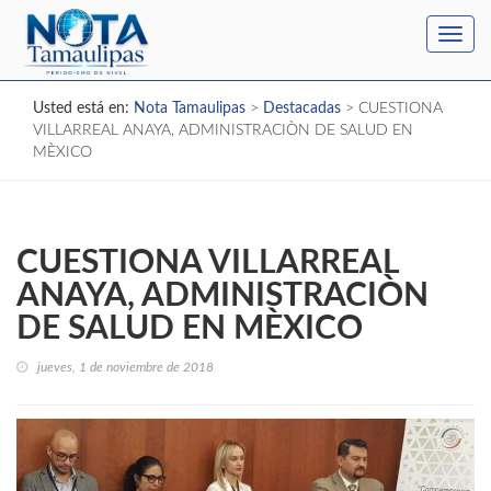
Toggl
navig
Usted está en:
Nota Tamaulipas
>
Destacadas
>
CUESTIONA
VILLARREAL ANAYA, ADMINISTRACIÒN DE SALUD EN
MÈXICO
CUESTIONA VILLARREAL
ANAYA, ADMINISTRACIÒN
DE SALUD EN MÈXICO
jueves, 1 de noviembre de 2018