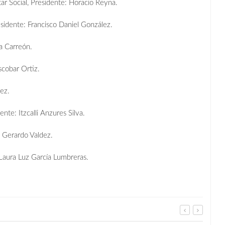
r Social, Presidente: Horacio Reyna.
sidente: Francisco Daniel González.
a Carreón.
scobar Ortiz.
ez.
nte: Itzcalli Anzures Silva.
: Gerardo Valdez.
Laura Luz García Lumbreras.