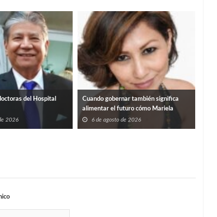
A An
6
doctoras del Hospital
Cuando gobernar también significa
alimentar el futuro cómo Mariela
López Sosa lo entiende.
 de 2026
6 de agosto de 2026
nico