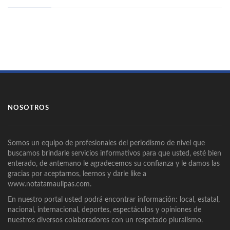
NOSOTROS
Somos un equipo de profesionales del periodismo de nivel que
buscamos brindarle servicios informativos para que usted, esté bien
enterado, de antemano le agradecemos su confianza y le damos las
gracias por aceptarnos, leernos y darle like a
www.notatamaulipas.com.
En nuestro portal usted podrá encontrar información: local, estatal,
nacional, internacional, deportes, espectáculos y opiniones de
nuestros diversos colaboradores con un respetado pluralismo.