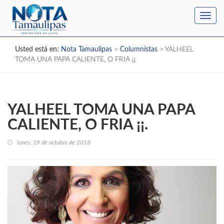
Toggl
navig
Usted está en:
Nota Tamaulipas
>
Columnistas
>
YALHEEL
TOMA UNA PAPA CALIENTE, O FRIA ¡¡.
YALHEEL TOMA UNA PAPA
CALIENTE, O FRIA ¡¡.
lunes, 29 de octubre de 2018