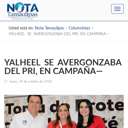
Toggl
navig
Usted está en:
Nota Tamaulipas
>
Columnistas
>
YALHEEL SE AVERGONZABA DEL PRI, EN CAMPAÑA—
YALHEEL SE AVERGONZABA
DEL PRI, EN CAMPAÑA—
lunes, 29 de octubre de 2018