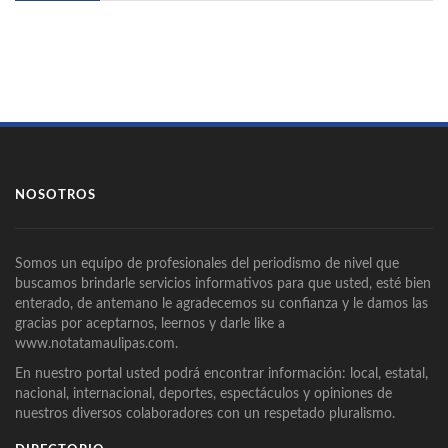
NOSOTROS
Somos un equipo de profesionales del periodismo de nivel que
buscamos brindarle servicios informativos para que usted, esté bien
enterado, de antemano le agradecemos su confianza y le damos las
gracias por aceptarnos, leernos y darle like a
www.notatamaulipas.com.
En nuestro portal usted podrá encontrar información: local, estatal,
nacional, internacional, deportes, espectáculos y opiniones de
nuestros diversos colaboradores con un respetado pluralismo.