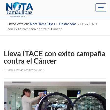
Toggl
navig
Usted está en:
Nota Tamaulipas
>
Destacadas
>
Lleva ITACE
con exito campaña contra el Cáncer
Lleva ITACE con exito campaña
contra el Cáncer
lunes, 29 de octubre de 2018