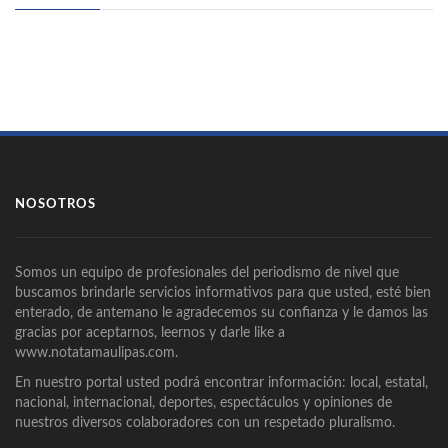
NOSOTROS
Somos un equipo de profesionales del periodismo de nivel que
buscamos brindarle servicios informativos para que usted, esté bien
enterado, de antemano le agradecemos su confianza y le damos las
gracias por aceptarnos, leernos y darle like a
www.notatamaulipas.com.
En nuestro portal usted podrá encontrar información: local, estatal,
nacional, internacional, deportes, espectáculos y opiniones de
nuestros diversos colaboradores con un respetado pluralismo.