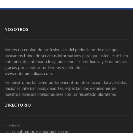
NOSOTROS
Somos un equipo de profesionales del periodismo de nivel que
buscamos brindarle servicios informativos para que usted, esté bien
enterado, de antemano le agradecemos su confianza y le damos las
gracias por aceptarnos, leernos y darle like a
www.notatamaulipas.com.
En nuestro portal usted podrá encontrar información: local, estatal,
nacional, internacional, deportes, espectáculos y opiniones de
nuestros diversos colaboradores con un respetado pluralismo.
DIRECTORIO
Fundador
Lic. Cuauhtémoc Flamarique Torres