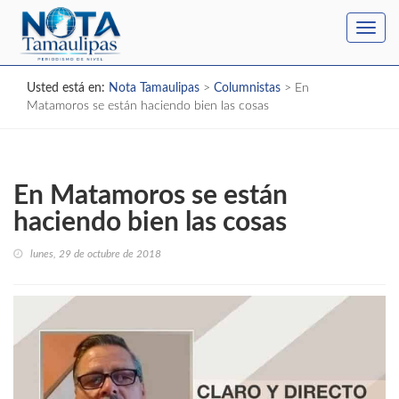
Toggl
navig
Usted está en:
Nota Tamaulipas
>
Columnistas
>
En
Matamoros se están haciendo bien las cosas
En Matamoros se están
haciendo bien las cosas
lunes, 29 de octubre de 2018