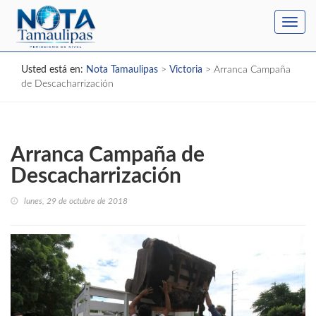
Toggl
navig
Usted está en:
Nota Tamaulipas
>
Victoria
>
Arranca Campaña
de Descacharrización
Arranca Campaña de
Descacharrización
lunes, 29 de octubre de 2018