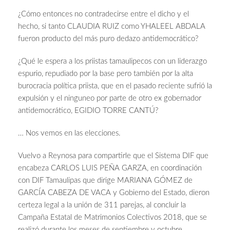
¿Cómo entonces no contradecirse entre el dicho y el
hecho, si tanto CLAUDIA RUIZ como YHALEEL ABDALA
fueron producto del más puro dedazo antidemocrático?
¿Qué le espera a los priistas tamaulipecos con un liderazgo
espurio, repudiado por la base pero también por la alta
burocracia política priista, que en el pasado reciente sufrió la
expulsión y el ninguneo por parte de otro ex gobernador
antidemocrático, EGIDIO TORRE CANTÚ?
… Nos vemos en las elecciones.
Vuelvo a Reynosa para compartirle que el Sistema DIF que
encabeza CARLOS LUIS PEÑA GARZA, en coordinación
con DIF Tamaulipas que dirige MARIANA GÓMEZ de
GARCÍA CABEZA DE VACA y Gobierno del Estado, dieron
certeza legal a la unión de 311 parejas, al concluir la
Campaña Estatal de Matrimonios Colectivos 2018, que se
realizó durante los meses de septiembre y octubre.