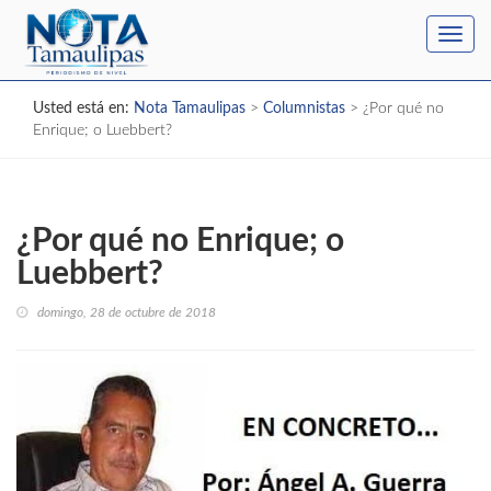
Toggl
navig
Usted está en:
Nota Tamaulipas
>
Columnistas
>
¿Por qué no
Enrique; o Luebbert?
¿Por qué no Enrique; o
Luebbert?
domingo, 28 de octubre de 2018