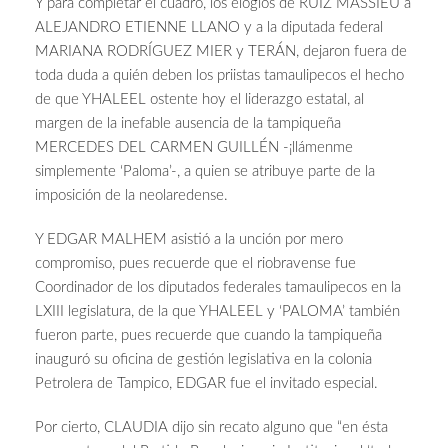
Y para completar el cuadro, los elogios de RUIZ MASSIEU a
ALEJANDRO ETIENNE LLANO y a la diputada federal
MARIANA RODRÍGUEZ MIER y TERÁN, dejaron fuera de
toda duda a quién deben los priistas tamaulipecos el hecho
de que YHALEEL ostente hoy el liderazgo estatal, al
margen de la inefable ausencia de la tampiqueña
MERCEDES DEL CARMEN GUILLÉN -¡llámenme
simplemente ‘Paloma’-, a quien se atribuye parte de la
imposición de la neolaredense.
Y EDGAR MALHEM asistió a la unción por mero
compromiso, pues recuerde que el riobravense fue
Coordinador de los diputados federales tamaulipecos en la
LXIII legislatura, de la que YHALEEL y ‘PALOMA’ también
fueron parte, pues recuerde que cuando la tampiqueña
inauguró su oficina de gestión legislativa en la colonia
Petrolera de Tampico, EDGAR fue el invitado especial.
Por cierto, CLAUDIA dijo sin recato alguno que “en ésta