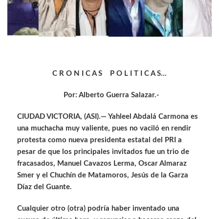
C R O N I C A S P O L I T I C A S…
Por: Alberto Guerra Salazar.-
CIUDAD VICTORIA, (ASI).— Yahleel Abdalá Carmona es
una muchacha muy valiente, pues no vaciló en rendir
protesta como nueva presidenta estatal del PRI a
pesar de que los principales invitados fue un trio de
fracasados, Manuel Cavazos Lerma, Oscar Almaraz
Smer y el Chuchín de Matamoros, Jesús de la Garza
Díaz del Guante.
Cualquier otro (otra) podría haber inventado una