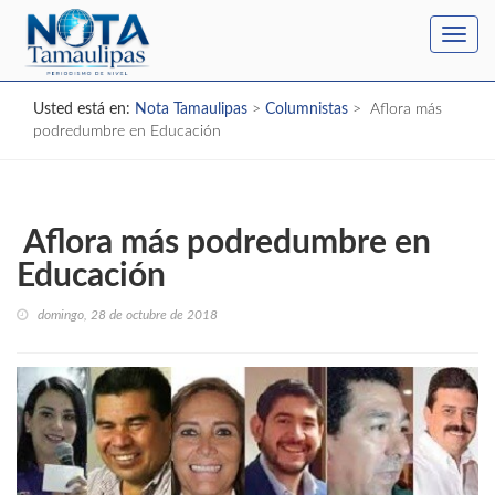
Toggl
navig
Usted está en:
Nota Tamaulipas
>
Columnistas
>
Aflora más
podredumbre en Educación
Aflora más podredumbre en
Educación
domingo, 28 de octubre de 2018