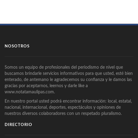
NOSOTROS
Somos un equipo de profesionales del periodismo de nivel que
buscamos brindarle servicios informativos para que usted, esté bien
enterado, de antemano le agradecemos su confianza y le damos las
gracias por aceptarnos, leernos y darle like a
www.notatamaulipas.com.
En nuestro portal usted podrá encontrar información: local, estatal,
nacional, internacional, deportes, espectáculos y opiniones de
nuestros diversos colaboradores con un respetado pluralismo.
DIRECTORIO