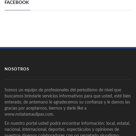
FACEBOOK
NOSOTROS
Somos un equipo de profesionales del periodismo de nivel que
buscamos brindarle servicios informativos para que usted, esté bien
enterado, de antemano le agradecemos su confianza y le damos las
gracias por aceptarnos, leernos y darle like a
www.notatamaulipas.com.
En nuestro portal usted podrá encontrar información: local, estatal,
nacional, internacional, deportes, espectáculos y opiniones de
nuestros diversos colaboradores con un respetado pluralismo.