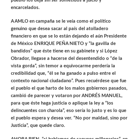
pueblo los deja sin ser sometidos a juicio y
encarcelados.
A AMLO en campaña se le veía como el político
genuino que desea sacar al país del atolladero
financiero en que se lo están dejando el aún Presidente
de México ENRIQUE PEÑA NIETO y “la gavilla de
bandidos” que éste tiene en su gabinete y si López
Obrador, llegase a hacerse del desentendido o “de la
vista gorda”, sin temor a equivocarme perdería la
credibilidad que, “él se ha ganado a pulso entre el
contexto nacional ciudadano”. Pues recuérdese que fue
el pueblo el que harto de los malos gobiernos pasados,
cambió de parecer y votaron por ANDRÉS MANUEL,
para que éste haga justicia o aplique la ley a “los
delincuentes con charola”, eso sería lo justo y es lo que
el pueblo espera y desea ver. “No por maldad, sino por
Justicia”, que quede claro.