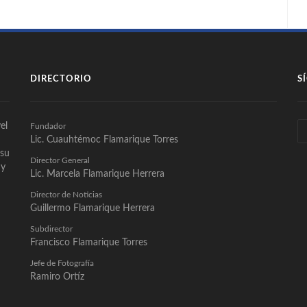
DIRECTORIO
S
el
Fundador
Lic. Cuauhtémoc Flamarique Torres
 su
Director General
 y
Lic. Marcela Flamarique Herrera
Director de Noticias
Guillermo Flamarique Herrera
Subdirector
Francisco Flamarique Torres
Jefe de Fotografía
Ramiro Ortíz