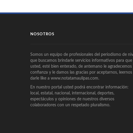
NOSOTROS
Somos un equipo de profesionales del periodismo de niv
que buscamos brindarle servicios informativos para que
usted, esté bien enterado, de antemano le agradecemos
confianza y le damos las gracias por aceptarnos, leernos
darle like a www.notatamaulipas.com.
En nuestro portal usted podrá encontrar información:
local, estatal, nacional, internacional, deportes,
espectáculos y opiniones de nuestros diversos
colaboradores con un respetado pluralismo.