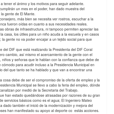
a tener el ánimo y los motivos para seguir adelante.
cumplirán un mes en el poder, han dado muestra del
 la gente de El Mante.
i consejero, más bien se necesita ver rostros, escuchar a la
nca fueron oídas en cuanto a sus necesidades reales.
las obras de infraestructura, ni tampoco permiten apreciar las
 la casa, los útiles para un niño acuda a la escuela y en casos
la gente no va poder encajar a un tejido social para que
te del DIF que está realizando la Presidenta del DIF Coral
ro cambio, así mismo el acercamiento de la gente con el
 niños y señoras que le hablan con la confianza que debe de
te cómodo para acudir incluso a la Presidencia Municipal en
io del que tanto se ha hablado y que van a encontrar una
ra cosa debe de ser el compromiso de la oferta de empleo y la
residencia Municipal se llevo a cabo la feria del empleo, dónde
analizan por medió de la Secretaria del Trabajo.
que han estado quedándose atrasadas por razones de su gran
de servicios básicos como es el agua; El Ingeniero Mateo
a dado también el inició de la modernización y mejora del
ses han manifestado su apoyo al deporte co estás acciones.