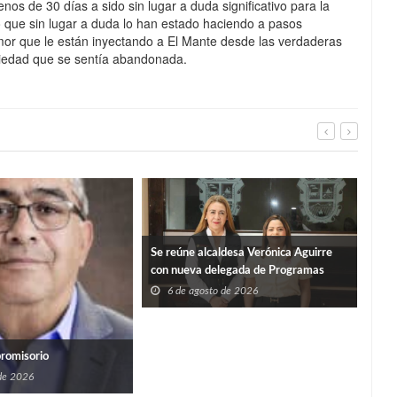
os de 30 días a sido sin lugar a duda significativo para la
 que sin lugar a duda lo han estado haciendo a pasos
amor que le están inyectando a El Mante desde las verdaderas
ciedad que se sentía abandonada.
Se reúne alcaldesa Verónica Aguirre
con nueva delegada de Programas
Federales en Tamaulipas
6 de agosto de 2026
Y S
promisorio
PER
 de 2026
6