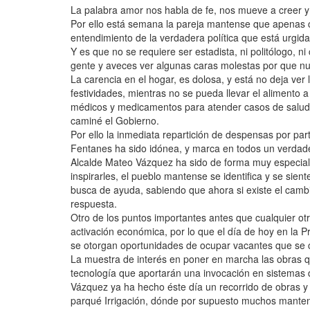
La palabra amor nos habla de fe, nos mueve a creer y 
Por ello está semana la pareja mantense que apenas 
entendimiento de la verdadera política que está urgida
Y es que no se requiere ser estadista, ni politólogo, n
gente y aveces ver algunas caras molestas por que nu
La carencia en el hogar, es dolosa, y está no deja ver 
festividades, mientras no se pueda llevar el alimento a
médicos y medicamentos para atender casos de salud; 
caminé el Gobierno.
Por ello la inmediata repartición de despensas por par
Fentanes ha sido idónea, y marca en todos un verdade
Alcalde Mateo Vázquez ha sido de forma muy especial,
inspirarles, el pueblo mantense se identifica y se sien
busca de ayuda, sabiendo que ahora si existe el camb
respuesta.
Otro de los puntos importantes antes que cualquier ot
activación económica, por lo que el día de hoy en la P
se otorgan oportunidades de ocupar vacantes que se c
La muestra de interés en poner en marcha las obras 
tecnología que aportarán una invocación en sistemas 
Vázquez ya ha hecho éste día un recorrido de obras y 
parqué Irrigación, dónde por supuesto muchos manten