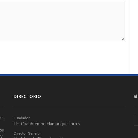
DIRECTORIO
S
el
Fundador
Lic. Cuauhtémoc Flamarique Torres
 su
Director General
 y