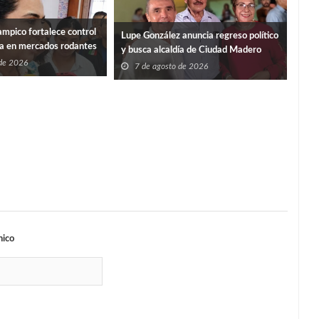
mpico fortalece control
“PO
Lupe González anuncia regreso político
ia en mercados rodantes
ISS
y busca alcaldía de Ciudad Madero
 de 2026
7
7 de agosto de 2026
nico